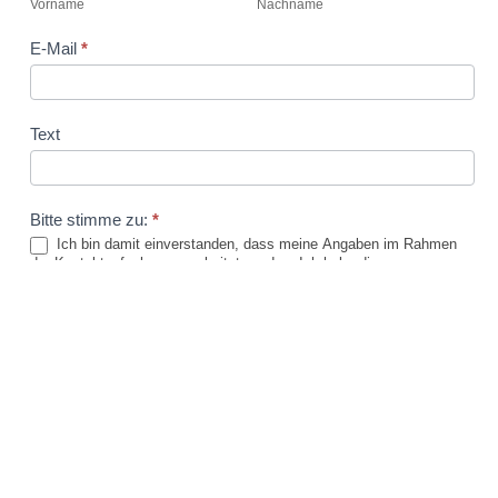
Vorname
Nachname
E-Mail
*
Text
Bitte stimme zu:
*
Ich bin damit einverstanden, dass meine Angaben im Rahmen
der Kontaktaufnahme verarbeitet werden. Ich habe die
Datenschutzerklärung:
https://coachingzentrum.de/datenschutzerklaerung/ und die AGB:
https://coachingzentrum.de/agb/ zur Kenntnis genommen und
akzeptiere sie.
Senden