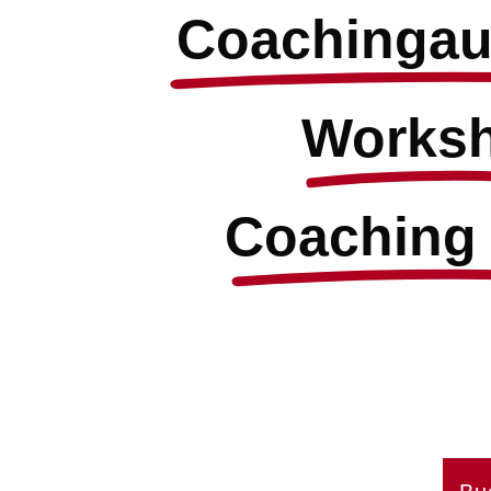
 Coachingau
Worksh
Coaching 