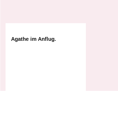
Agathe im Anflug.
So kann es kommen.
Die Folgen einer Blindbewerbung.