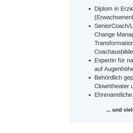
Diplom in Erz
(Erwachsenenb
SeniorCoach/L
Change Mana
Transformation
Coachausbilde
Expertin für 
auf Augenhöh
Behördlich gepr
Clowntheater 
Ehrenamtliche
... und vi