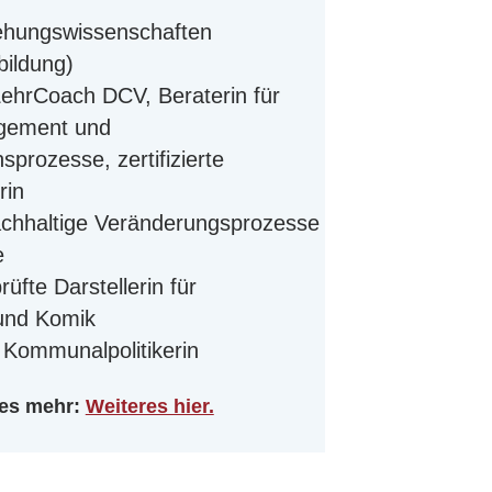
iehungswissenschaften
ildung)
ehrCoach DCV, Beraterin für
gement und
sprozesse, zertifizierte
rin
nachhaltige Veränderungsprozesse
e
üfte Darstellerin für
und Komik
 Kommunalpolitikerin
eles mehr:
Weiteres hier.