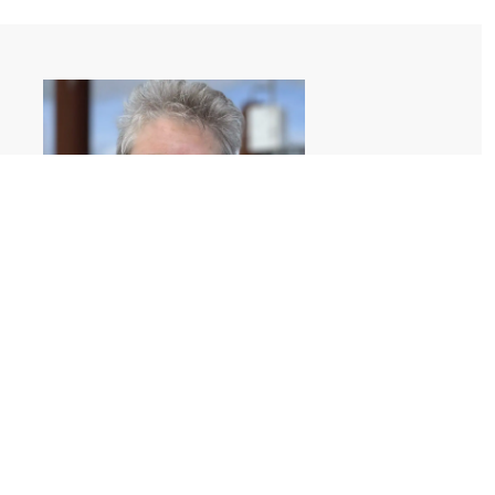
Über die Autorin
Margot Böhm
Margot Böhm ist Inhaberin des coaching.zentrum Sylt.